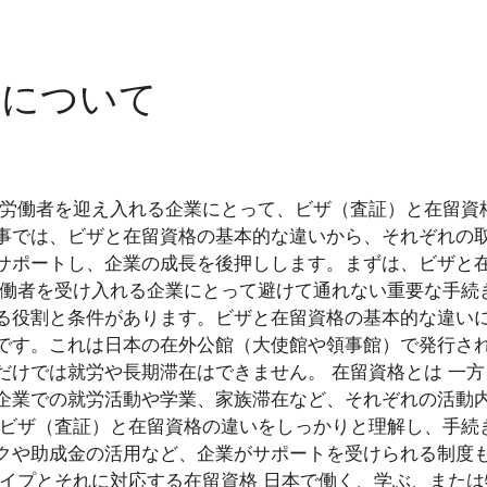
ホーム
事業一覧
お役立ち情報
会社概要
いについて
国人労働者を迎え入れる企業にとって、ビザ（査証）と在留
事では、ビザと在留資格の基本的な違いから、それぞれの
ポートし、企業の成長を後押しします。まずは、ビザと在留
労働者を受け入れる企業にとって避けて通れない重要な手続
る役割と条件があります。ビザと在留資格の基本的な違いに
です。これは日本の在外公館（大使館や領事館）で発行さ
だけでは就労や長期滞在はできません。 在留資格とは 一
企業での就労活動や学業、家族滞在など、それぞれの活動
 ビザ（査証）と在留資格の違いをしっかりと理解し、手続
クや助成金の活用など、企業がサポートを受けられる制度
タイプとそれに対応する在留資格 日本で働く、学ぶ、また