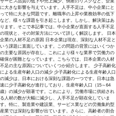
サービス品質の低下や売上減少、倒産のリスクなど、企業
に大きな影響を与えています。人手不足は、中小企業にと
って特に大きな問題です。離職率の上昇や業務効率の低下
など、様々な課題を引き起こします。しかし、解決策はあ
ります。そこで本記事では、中小企業が直面する人手不足
の現状と、その対策方法について詳しく解説します。 日本
企業の人材不足の原因 日本企業は現在、深刻な人材不足と
いう課題に直面しています。この問題の背景にはいくつか
の主要な原因が存在し、これにより様々な業界で労働力の
確保が困難となっています。こちらでは、日本企業の人材
不足の主な原因についていくつか紹介します。 少子高齢化
による生産年齢人口の減少 少子高齢化による生産年齢人口
の減少は、日本における深刻な課題の一つです。日本は急
速に少子高齢化が進行しており、生産年齢人口（15～64
歳）の減少が顕著です。これにより、労働市場に供給され
る人材の数が大幅に減少し、人手不足が顕在化していま
す。特に、製造業や建設業、サービス業などの労働集約型
産業では深刻な影響が出ています。さらに、高齢者の割合